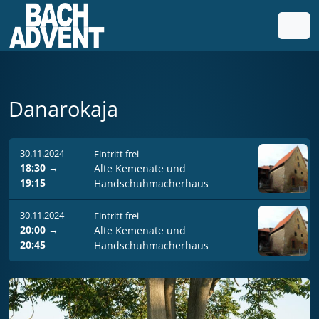
Weiter zum Inhalt
Weiter zum Fuß der Seite
Men
Danarokaja
30.11.2024
Eintritt frei
18:30
→
Alte Kemenate und
19:15
Handschuhmacherhaus
30.11.2024
Eintritt frei
20:00
→
Alte Kemenate und
20:45
Handschuhmacherhaus