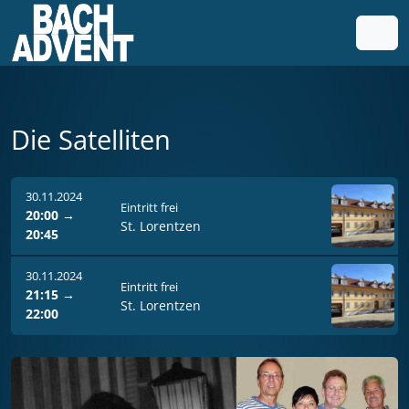
Weiter zum Inhalt
Weiter zum Fuß der Seite
Men
Die Satelliten
30.11.2024
Eintritt frei
20:00
→
St. Lorentzen
20:45
30.11.2024
Eintritt frei
21:15
→
St. Lorentzen
22:00