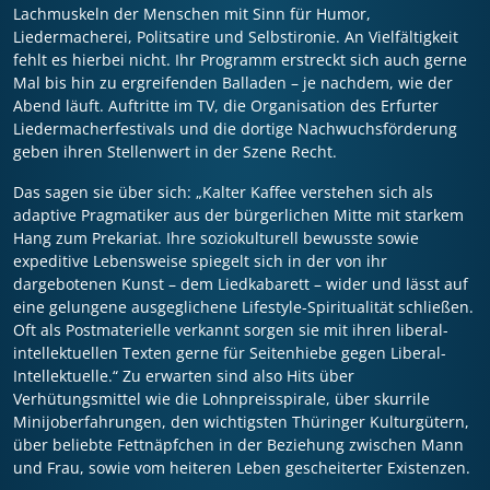
Lachmuskeln der Menschen mit Sinn für Humor,
Liedermacherei, Politsatire und Selbstironie. An Vielfältigkeit
fehlt es hierbei nicht. Ihr Programm erstreckt sich auch gerne
Mal bis hin zu ergreifenden Balladen – je nachdem, wie der
Abend läuft. Auftritte im TV, die Organisation des Erfurter
Liedermacherfestivals und die dortige Nachwuchsförderung
geben ihren Stellenwert in der Szene Recht.
Das sagen sie über sich: „Kalter Kaffee verstehen sich als
adaptive Pragmatiker aus der bürgerlichen Mitte mit starkem
Hang zum Prekariat. Ihre soziokulturell bewusste sowie
expeditive Lebensweise spiegelt sich in der von ihr
dargebotenen Kunst – dem Liedkabarett – wider und lässt auf
eine gelungene ausgeglichene Lifestyle-Spiritualität schließen.
Oft als Postmaterielle verkannt sorgen sie mit ihren liberal-
intellektuellen Texten gerne für Seitenhiebe gegen Liberal-
Intellektuelle.“ Zu erwarten sind also Hits über
Verhütungsmittel wie die Lohnpreisspirale, über skurrile
Minijoberfahrungen, den wichtigsten Thüringer Kulturgütern,
über beliebte Fettnäpfchen in der Beziehung zwischen Mann
und Frau, sowie vom heiteren Leben gescheiterter Existenzen.