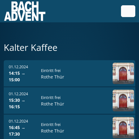
Weiter zum Inhalt
Weiter zum Fuß der Seite
Men
Kalter Kaffee
01.12.2024
Eintritt frei
14:15
→
Rothe Thür
15:00
01.12.2024
Eintritt frei
15:30
→
Rothe Thür
16:15
01.12.2024
Eintritt frei
16:45
→
Rothe Thür
17:30