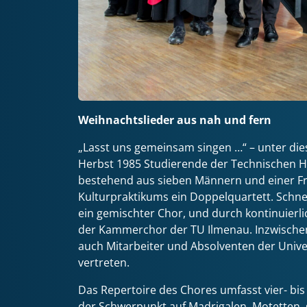
Weihnachtslieder aus nah und fern
„Lasst uns gemeinsam singen …“ – unter di
Herbst 1985 Studierende der Technischen H
bestehend aus sieben Männern und einer F
Kulturpraktikums ein Doppelquartett. Schnel
ein gemischter Chor, und durch kontinuierl
der Kammerchor der TU Ilmenau. Inzwische
auch Mitarbeiter und Absolventen der Univer
vertreten.
Das Repertoire des Chores umfasst vier- bi
der Schwerpunkt auf Madrigalen, Motetten, 