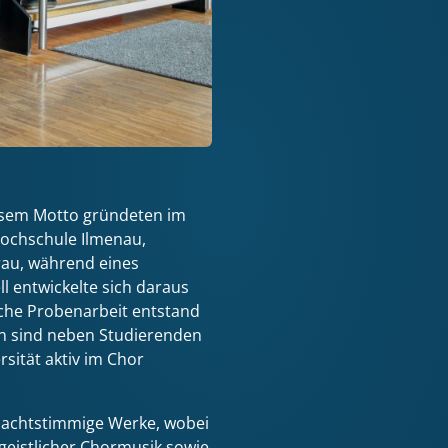
esem Motto gründeten im
ochschule Ilmenau,
rau, während eines
l entwickelte sich daraus
iche Probenarbeit entstand
n sind neben Studierenden
sität aktiv im Chor
s achtstimmige Werke, wobei
geistlicher Chormusik sowie