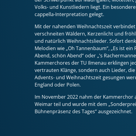
Volks- und Kunstliedern liegt. Ein besonder
cappella-Interpretation gelegt.
Mit der nahenden Weihnachtszeit verbindet 
verschneiten Wäldern, Kerzenlicht und frö
und natürlich Weihnachtslieder. Sofort den
Melodien wie „Oh Tannenbaum“, „Es ist ein
Abend, schön Abend“ oder „’s Rachermannel
Kammerchores der TU Ilmenau erklingen jed
vertrauten Klänge, sondern auch Lieder, di
Advents- und Weihnachtszeit gesungen wer
England oder Polen.
Im November 2022 nahm der Kammerchor a
Weimar teil und wurde mit dem „Sonderprei
Bühnenpräsenz des Tages“ ausgezeichnet.