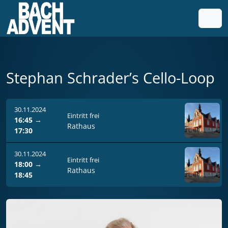
Weiter zum Inhalt
Weiter zum Fuß der Seite
Men
Stephan Schrader’s Cello-Loop
30.11.2024
Eintritt frei
16:45
→
Rathaus
17:30
30.11.2024
Eintritt frei
18:00
→
Rathaus
18:45